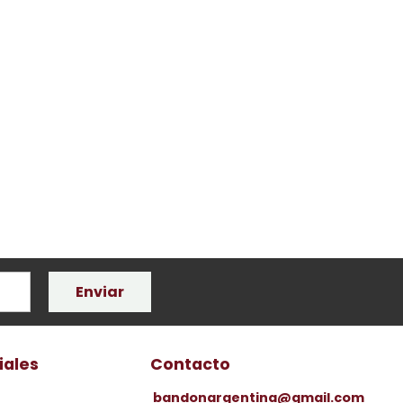
Enviar
iales
Contacto
bandonargentina@gmail.com